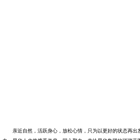
亲近自然，活跃身心，放松心情，只为以更好的状态再出