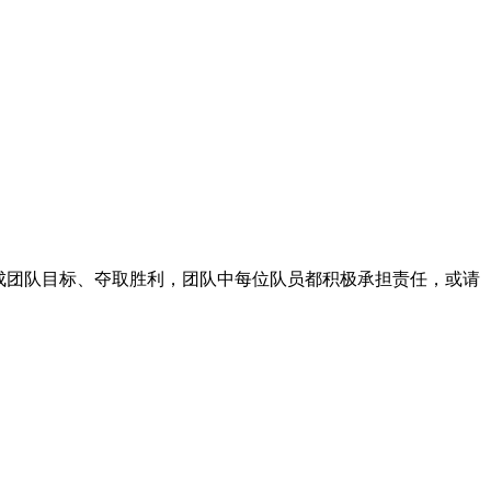
成团队目标、夺取胜利，团队中每位队员都积极承担责任，或请