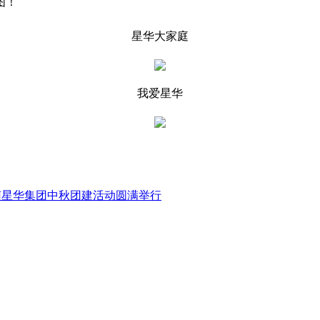
图！
星华大家庭
我爱星华
海南星华集团中秋团建活动圆满举行