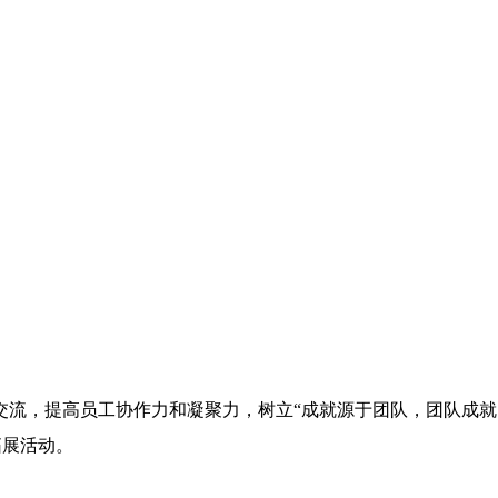
，提高员工协作力和凝聚力，树立“成就源于团队，团队成就自我”
拓展活动。