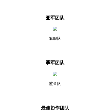
亚军团队
旗舰队
季军团队
鲨鱼队
最佳协作团队