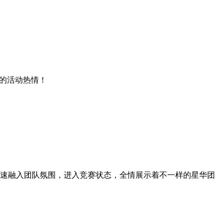
工的活动热情！
迅速融入团队氛围，进入竞赛状态，全情展示着不一样的星华团