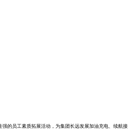
性强的员工素质拓展活动，为集团长远发展加油充电、续航接