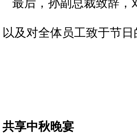
最后，孙副总裁致辞，
以及对全体员工致于节日
共享中秋晚宴