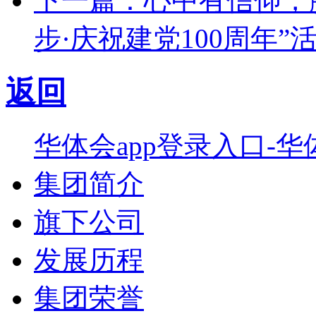
下一篇：心中有信仰，
步·庆祝建党100周年”
返回
华体会app登录入口-
集团简介
旗下公司
发展历程
集团荣誉