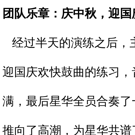
团队乐章：庆中秋，迎国
经过半天的演练之后，
迎国庆欢快鼓曲的练习，
满，最后星华全员合奏了
推向了高潮，为星华共谱