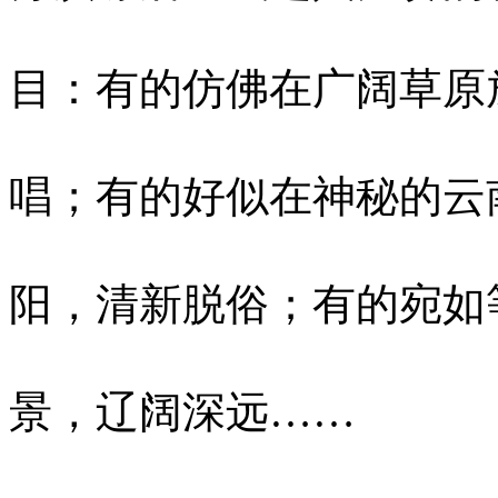
目：有的仿佛在广阔草原
唱；有的好似在神秘的云
阳，清新脱俗；有的宛如
景，辽阔深远……