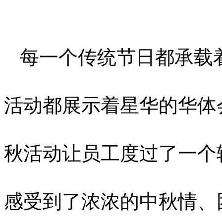
每一个传统节日都承载
活动都展示着星华的华体
秋活动让员工度过了一个
感受到了浓浓的中秋情、