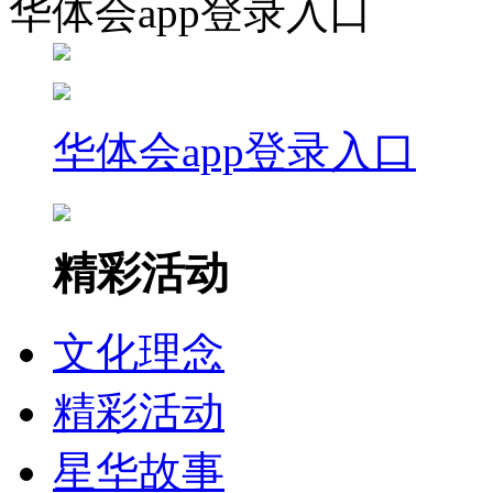
华体会app登录入口
华体会app登录入口
精彩活动
文化理念
精彩活动
星华故事