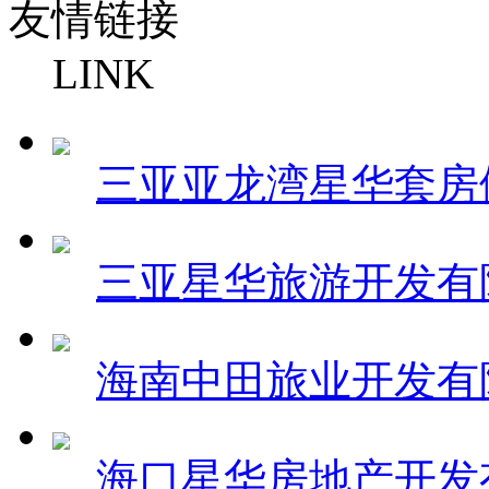
友情链接
LINK
三亚亚龙湾星华套房
三亚星华旅游开发有
海南中田旅业开发有
海口星华房地产开发