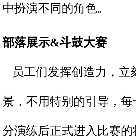
中扮演不同的角色。
部落展示&斗鼓大赛
员工们发挥创造力，立
景，不用特别的引导，每
分演练后正式进入比赛的