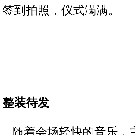
签到拍照，仪式满满。
整装待发
随着会场轻快的音乐，