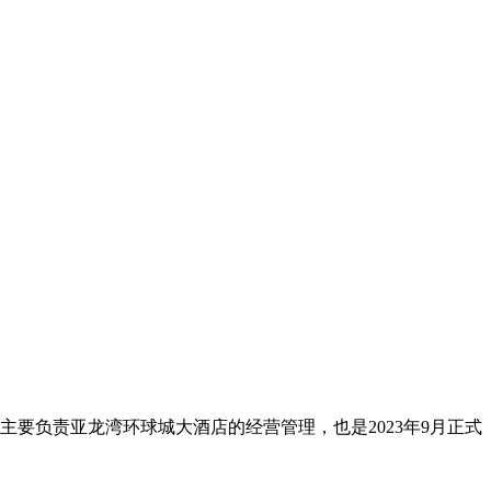
主要负责亚龙湾环球城大酒店的经营管理，也是2023年9月正式