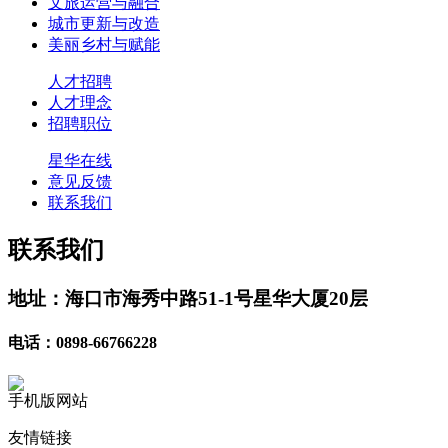
文旅运营与融合
城市更新与改造
美丽乡村与赋能
人才招聘
人才理念
招聘职位
星华在线
意见反馈
联系我们
联系我们
地址：海口市海秀中路51-1号星华大厦20层
电话：0898-66766228
手机版网站
友情链接