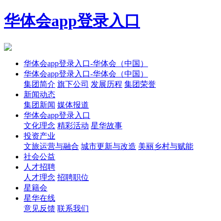
华体会app登录入口
华体会app登录入口-华体会（中国）
华体会app登录入口-华体会（中国）
集团简介
旗下公司
发展历程
集团荣誉
新闻动态
集团新闻
媒体报道
华体会app登录入口
文化理念
精彩活动
星华故事
投资产业
文旅运营与融合
城市更新与改造
美丽乡村与赋能
社会公益
人才招聘
人才理念
招聘职位
星籍会
星华在线
意见反馈
联系我们