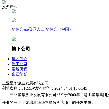
投资产业
华体会app登录入口-华体会（中国）
旗下公司
集团简介
旗下公司
发展历程
集团荣誉
三亚星华旅业发展有限公司
浏览次数：31855次
发布时间：2024-04-01 15:06:45
三亚星华旅业发展有限公司成立于2000年，是由星华集团
开业的三亚亚龙湾星华华邑度假酒店项目的开发主体。