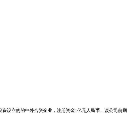
投资设立的的中外合资企业，注册资金1亿元人民币，该公司前期