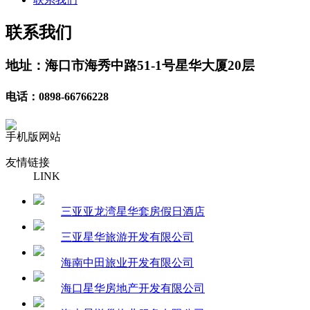
联系我们
地址：海口市海秀中路51-1号星华大厦20层
电话：0898-66766228
手机版网站
友情链接
LINK
三亚亚龙湾星华套房假日酒店
三亚星华旅游开发有限公司
海南中田旅业开发有限公司
海口星华房地产开发有限公司