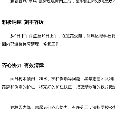
超强台风“摩羯”强势过境海南之后，星华集团积极响应政
积极响应 刻不容缓
从9日下午两点至10日上午，在道路受阻，所属区域学校
园内部道路路障清理、修复工作。
齐心协力 有效清障
面对树木倾倒、积水、护栏倒塌等问题，星华志愿团队利
路牌和倒塌的护栏，将完好的护栏扶正，把变形散落的铁片搬
在校园内部，志愿者们齐心协力、有序分工，清扫学校公