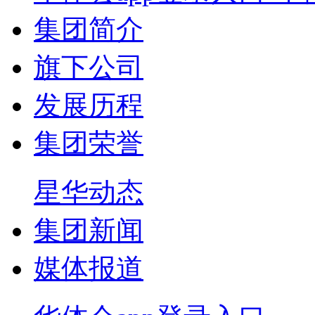
集团简介
旗下公司
发展历程
集团荣誉
星华动态
集团新闻
媒体报道