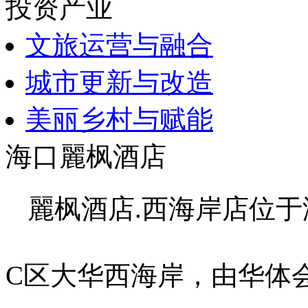
投资产业
文旅运营与融合
城市更新与改造
美丽乡村与赋能
海口麗枫酒店
麗枫酒店.西海岸店位于
C区大华西海岸，由华体会