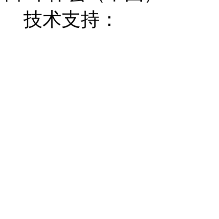
技术支持：