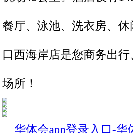
餐厅、泳池、洗衣房、休
口西海岸店是您商务出行
场所！
华体会app登录入口-