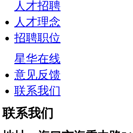
人才招聘
人才理念
招聘职位
星华在线
意见反馈
联系我们
联系我们