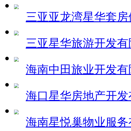
三亚亚龙湾星华套房
三亚星华旅游开发有
海南中田旅业开发有
海口星华房地产开发
海南星悦巢物业服务