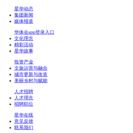
星华动态
集团新闻
媒体报道
华体会app登录入口
文化理念
精彩活动
星华故事
投资产业
文旅运营与融合
城市更新与改造
美丽乡村与赋能
人才招聘
人才理念
招聘职位
星华在线
意见反馈
联系我们